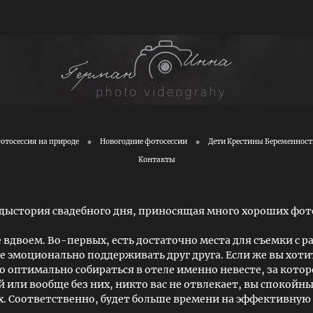
отосессия на природе
Новогодние фотосессии
Дети Крестины Беременност
Контакты
едыстория свадебного дня, приносящая много хороших фот
вдвоем. Во-первых, есть достаточно места для съемки с ра
те эмоционально поддерживать друг друга. Если же вы хоти
о оптимально собираться в отеле именно невесте, за котор
 или вообще без них, никто вас не отвлекает, вы спокойн
х. Соответственно, будет больше времени на эффективную