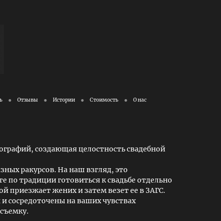
ь
Отзывы
Истории
Стоимость
О нас
ографий, создающая целостность свадебной
зных ракурсов. На наш взгляд, это
те по традиции готовиться к свадьбе отдельно
ой приезжает жених и затем везет ее в ЗАГС.
ы и сосредоточены на ваших чувствах
 съемку.